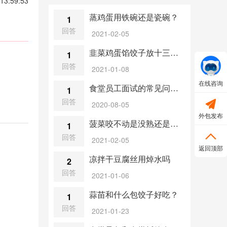
13:59:53
蒸鸡蛋用铁碗还是瓷碗？
1
回答
2021-02-05
韭菜鸡蛋馅饺子放十三香吗？
1
回答
2021-01-08
在线咨询
食堂员工面试的常见问题有哪些?
1
回答

2020-08-05
外包发布
菠菜咬不动是没熟还是老了？
1

回答
2021-02-05
返回顶部
凉拌干豆腐丝用焯水吗
2
回答
2021-01-06
蒜苗和什么包饺子好吃？
1
回答
2021-01-23