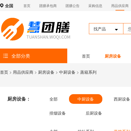
全国
首页
团膳承包商
团膳公告
采购信息
用品供应商
找产品

全部分类
首页
厨房设备

首页
>
用品供应商
>
厨房设备
>
中厨设备
>
蒸箱系列
厨房设备：
全部
中厨设备
西厨设备
排烟设备
后厨设备